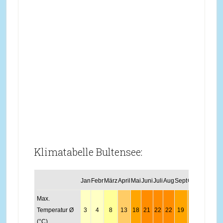
Klimatabelle Bultensee:
Jan
Febr
März
April
Mai
Juni
Juli
Aug
Sept
Okt
Nov
Dez
Max.
Temperatur Ø
3
4
8
13
18
21
22
22
19
14
8
4
(°C)