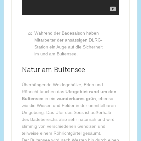
Während der Badesaison haben
Mitarbeiter der ansässigen DLRG-
Station ein Auge auf die Sicherheit
im und am Bultensee.
Natur am Bultensee
Überhängende Weidegehölze, Erlen und
Röhricht tauchen das
Ufergebiet rund um den
Bultensee
in ein
wunderbares grün
, ebenso
wie die Wiesen und Felder in der unmittelbaren
Umgebung. Das Ufer des Sees ist außerhalb
des Badebereichs also sehr naturnah und wird
stimmig von verschiedenen Gehölzen und
teilweise einem Röhrichtgürtel gesäumt.
Der Bultensee wird nach Westen hin durch einen