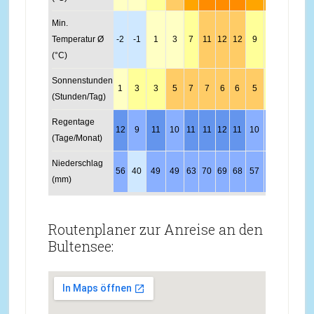
Min.
Temperatur Ø
-2
-1
1
3
7
11
12
12
9
6
2
0
(°C)
Sonnenstunden
1
3
3
5
7
7
6
6
5
3
2
1
(Stunden/Tag)
Regentage
12
9
11
10
11
11
12
11
10
10
12
12
(Tage/Monat)
Niederschlag
56
40
49
49
63
70
69
68
57
55
60
60
(mm)
Routenplaner zur Anreise an den
Bultensee: