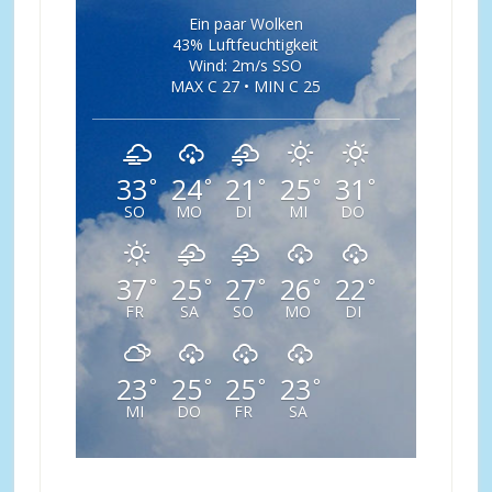
Ein paar Wolken
43% Luftfeuchtigkeit
Wind: 2m/s SSO
MAX C 27 • MIN C 25
33
24
21
25
31
°
°
°
°
°
SO
MO
DI
MI
DO
37
25
27
26
22
°
°
°
°
°
FR
SA
SO
MO
DI
23
25
25
23
°
°
°
°
MI
DO
FR
SA