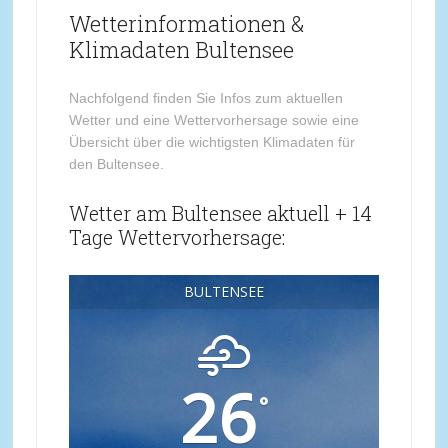
Wetterinformationen &
Klimadaten Bultensee
Nachfolgend finden Sie Infos zum aktuellen
Wetter und eine Wettervorhersage sowie eine
Übersicht über die wichtigsten Klimadaten für
den Bultensee.
Wetter am Bultensee aktuell + 14
Tage Wettervorhersage:
BULTENSEE
26
°