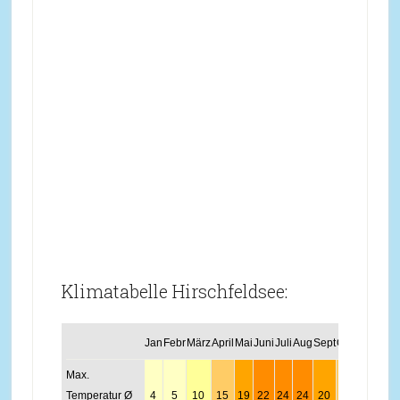
Klimatabelle Hirschfeldsee:
Jan
Febr
März
April
Mai
Juni
Juli
Aug
Sept
Okt
Nov
Dez
Max.
Temperatur Ø
4
5
10
15
19
22
24
24
20
15
9
5