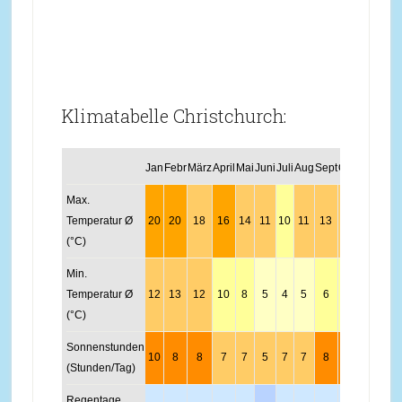
Klimatabelle Christchurch:
Jan
Febr
März
April
Mai
Juni
Juli
Aug
Sept
Okt
Nov
Dez
Max.
Temperatur Ø
20
20
18
16
14
11
10
11
13
14
16
18
(°C)
Min.
Temperatur Ø
12
13
12
10
8
5
4
5
6
7
8
11
(°C)
Sonnenstunden
10
8
8
7
7
5
7
7
8
8
9
11
(Stunden/Tag)
Regentage