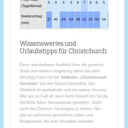
5
4
5
5
6
7
6
6
5
6
5
6
(Tage/Monat)
Niederschlag
37
40
44
44
49
52
53
50
34
45
40
48
(mm)
Wissenswertes und
Urlaubstipps für Christchurch
Einen wunderbaren Ausblick über die gesamte
Stadt und nähere Umgebung bietet die zehn
Minütige Fahrt mit der
Seilbahn „Christchurch
Gondola“
auf den Mount Cavendish. Der
Weitblick ist spektakulär und ein wahrer Genuss.
Wer gut zu Fuß ist, kann beim Marsch ins Tal die
herrliche Natur Neuseelands genießen. Doch
auch das Zentrum hat einiges zu bieten. Hier
gibt es zahlreiche gemütliche Läden und
Restaurants, die zum Verweilen einladen.