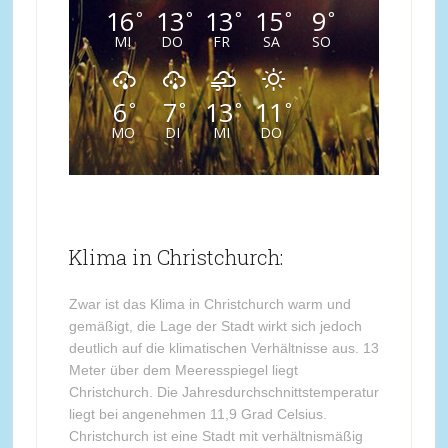
16
13
13
15
9
°
°
°
°
°
MI
DO
FR
SA
SO
6
7
13
11
°
°
°
°
MO
DI
MI
DO
Klima in Christchurch:
Zwar ist das Klima in Christchurch warm und
gemäßigt, die Lage der Stadt wirkt sich jedoch
deutlich auf die klimatischen Verhältnisse aus. 13
Meter über dem Meeresspiegel liegt
Christchurch. Die Jahresdurchschnittstemperatur
liegt bei angenehmen 11,9 Grad Celsius.
Christchurch ist eine Stadt mit verhältnismäßig