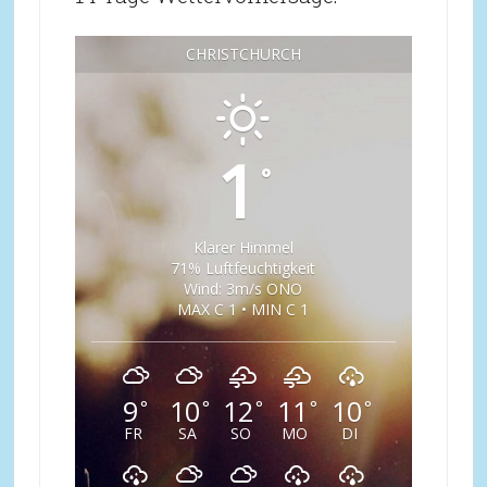
CHRISTCHURCH
1
°
Klarer Himmel
71% Luftfeuchtigkeit
Wind: 3m/s ONO
MAX C 1 • MIN C 1
9
10
12
11
10
°
°
°
°
°
FR
SA
SO
MO
DI