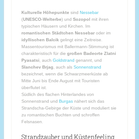
Kulturelle Höhepunkte
sind
Nessebar
(
UNESCO-Welterbe
) und
Sozopol
mit ihren
typischen Häusern und Kirchen. Im
romantischen Städtchen Nessebar
oder im
idyllischen Balcik
gelingt eine Zeitreise.
Massentourismus mit Ballermann-Stimmung ist
charakteristisch für die
großen Badeorte Zlatni
Pyasatsi
, auch
Goldstrand
genannt, und
Slanchev Brjag
, auch als
Sonnenstrand
bezeichnet, wenn die Schwarzmeerküste ab
Mitte Juni bis Ende August mit Touristen
überflutet ist.
Südlich des flachen Hinterlandes von
Sonnenstrand und
Burgas
nähert sich das
Strandscha-Gebirge der Küste und moduliert sie
zu romantischen Buchten und schroffen
Felsnasen.
Strandzauber und Küstenfeeling