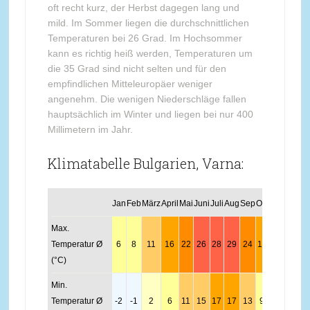
oft recht kurz, der Herbst dagegen lang und
mild. Im Sommer liegen die durchschnittlichen
Temperaturen bei 26 Grad. Im Hochsommer
kann es richtig heiß werden, Temperaturen um
die 35 Grad sind nicht selten und für den
empfindlichen Mitteleuropäer weniger
angenehm. Die wenigen Niederschläge fallen
hauptsächlich im Winter und liegen bei nur 400
Millimetern im Jahr.
Klimatabelle Bulgarien, Varna:
Jan
Feb
März
April
Mai
Juni
Juli
Aug
Sep
Okt
Nov
Dez
Max.
Temperatur Ø
6
8
11
16
22
26
28
29
24
19
13
8
(°C)
Min.
Temperatur Ø
-2
-1
2
6
11
15
17
17
13
9
4
0