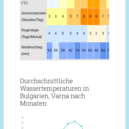
(°C)
Sonnenstunden
3
3
4
5
7
8
9
9
7
5
4
3
(Stunden/Tag)
Regentage
4
4
5
5
4
4
3
2
3
4
5
5
(Tage/Monat)
Niederschlag
53
39
50
42
74
54
65
40
93
74
57
59
(mm)
Durchschnittliche
Wassertemperaturen in
Bulgarien, Varna nach
Monaten: