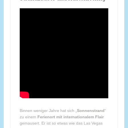
Binnen weniger Jahre hat sich „
Sonnenstrand
“
zu einem
Ferienort mit internationalem Flair
gemausert. Er ist so etwas wie das Las Vegas