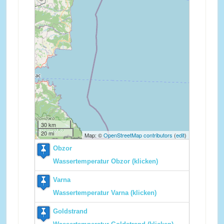
30 km
20 mi
Map: ©
OpenStreetMap contributors
(
edit
)
Obzor
Wassertemperatur Obzor (klicken)
Varna
Wassertemperatur Varna (klicken)
Goldstrand