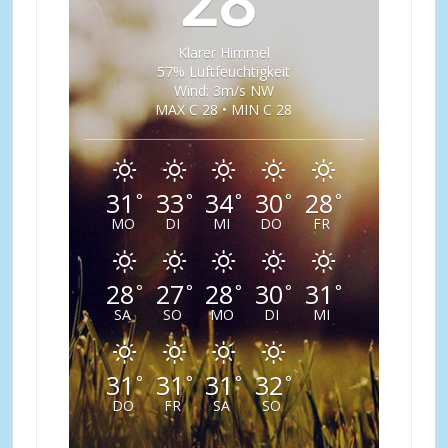
28
Klarer Himmel
57% Luftfeuchtigkeit
Wind: 3m/s NW
MAX C 28 • MIN C 28
31
33
34
30
28
°
°
°
°
°
MO
DI
MI
DO
FR
28
27
28
30
31
°
°
°
°
°
SA
SO
MO
DI
MI
31
31
31
32
°
°
°
°
DO
FR
SA
SO