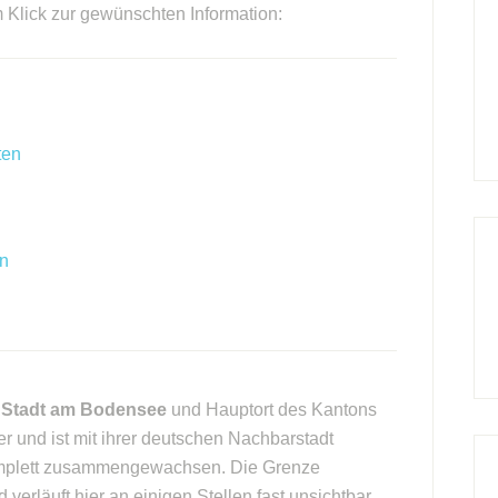
m Klick zur gewünschten Information:
ten
en
 Stadt am Bodensee
und Hauptort des Kantons
r und ist mit ihrer deutschen Nachbarstadt
komplett zusammengewachsen. Die Grenze
erläuft hier an einigen Stellen fast unsichtbar