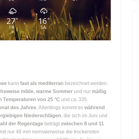
27
16
°
°
FR
SA
see
kann
fast als mediterran
bezeichnet werden.
chsweise milde, warme Sommer
und nur
mäßig
 Temperaturen von 25 °C
und ca. 335
nat des Jahres
. Allerdings kommt es
während
ergiebigen Niederschlägen
, die sich im Juni und
ahl der Regentage
beträgt
zwischen 8 und 11
 mit nur 48 mm normalerweise die trockensten