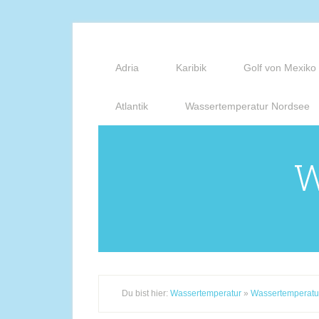
Adria
Karibik
Golf von Mexiko
Atlantik
Wassertemperatur Nordsee
W
Du bist hier:
Wassertemperatur
»
Wassertemperatu