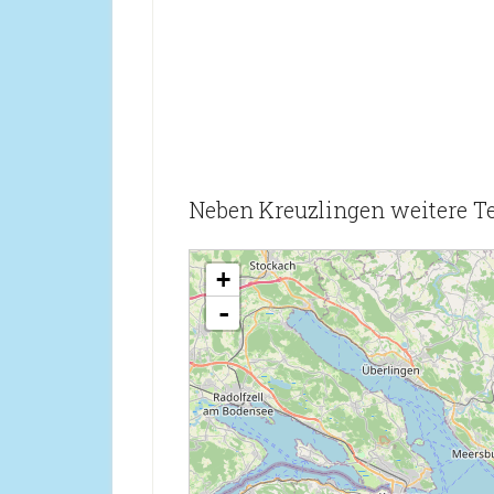
Neben Kreuzlingen weitere T
loading map - please wait...
+
-