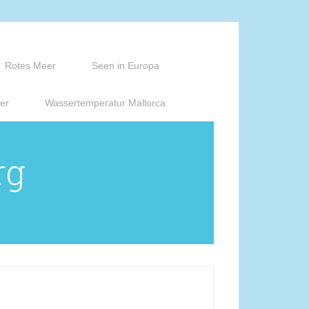
Rotes Meer
Seen in Europa
er
Wassertemperatur Mallorca
rg