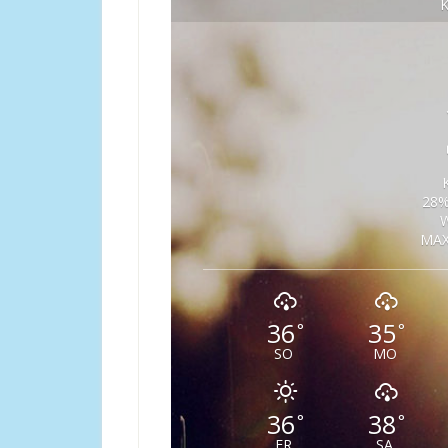
28%
W
MAX
36
35
°
°
SO
MO
36
38
°
°
FR
SA