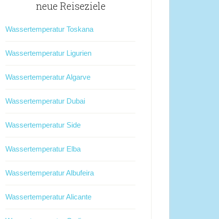
neue Reiseziele
Wassertemperatur Toskana
Wassertemperatur Ligurien
Wassertemperatur Algarve
Wassertemperatur Dubai
Wassertemperatur Side
Wassertemperatur Elba
Wassertemperatur Albufeira
Wassertemperatur Alicante