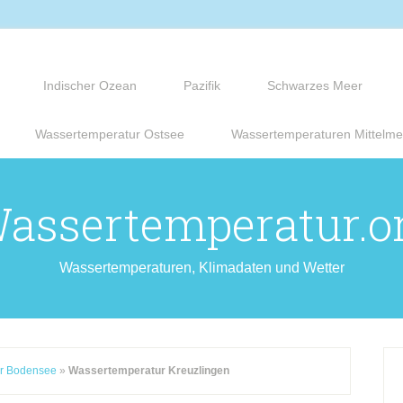
Indischer Ozean
Pazifik
Schwarzes Meer
Wassertemperatur Ostsee
Wassertemperaturen Mittelme
assertemperatur.o
Wassertemperaturen, Klimadaten und Wetter
r Bodensee
»
Wassertemperatur Kreuzlingen