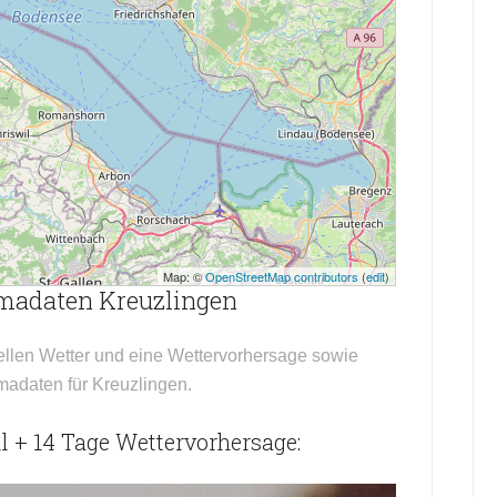
Map: ©
OpenStreetMap contributors
(
edit
)
imadaten Kreuzlingen
ellen Wetter und eine Wettervorhersage sowie
imadaten für Kreuzlingen.
l + 14 Tage Wettervorhersage: