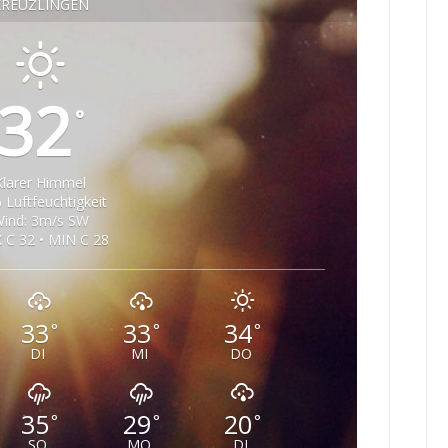
KREUZLINGEN
32
°
Klarer Himmel
 Luftfeuchtigkeit
ind: 3m/s SW
 C 32 • MIN C 28
33
33
34
°
°
°
DI
MI
DO
35
29
20
°
°
°
SO
MO
DI