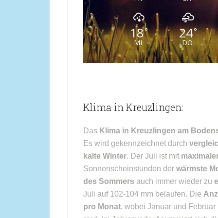
18
24
°
°
MI
DO
Klima in Kreuzlingen:
Das
Klima in Kreuzlingen am Boden
Es wird gekennzeichnet durch
verglei
kalte Winter
. Der Juli ist mit
maximalen
Sonnenscheinstunden der
wärmste Mo
des Sommers
auch immer wieder zu
Juli auf 102-104 mm belaufen. Die
Anz
pro Monat
, wobei Januar und Februar