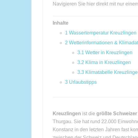
Navigieren Sie hier direkt mit nur eine
Inhalte
1
Wassertemperatur Kreuzlingen
2
Wetterinformationen & Klimada
3.1
Wetter in Kreuzlingen
3.2
Klima in Kreuzlingen
3.3
Klimatabelle Kreuzling
3
Urlaubstipps
Kreuzlingen
ist die
größte Schweizer
Thurgau. Sie hat rund 22.000 Einwohne
Konstanz in den letzten Jahren fast 
zwischen der Schweiz und Deutschland v