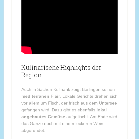
Kulinarische Highlights der
Region
Auch in Sachen Kulinarik zeigt Berlingen seinen
mediterranen Flair
. Lokale Gerichte drehen sich
vor allem um Fisch, der frisch aus dem Untersee
gefangen wird. Dazu gibt es ebenfalls
lokal
angebautes Gemüse
aufgetischt. Am Ende wird
das Ganze noch mit einem leckeren Wein
abgerundet.