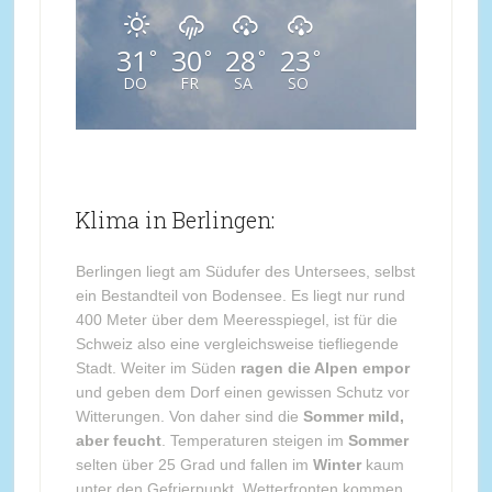
31
30
28
23
°
°
°
°
DO
FR
SA
SO
Klima in Berlingen:
Berlingen liegt am Südufer des Untersees, selbst
ein Bestandteil von Bodensee. Es liegt nur rund
400 Meter über dem Meeresspiegel, ist für die
Schweiz also eine vergleichsweise tiefliegende
Stadt. Weiter im Süden
ragen die Alpen empor
und geben dem Dorf einen gewissen Schutz vor
Witterungen. Von daher sind die
Sommer mild,
aber feucht
. Temperaturen steigen im
Sommer
selten über 25 Grad und fallen im
Winter
kaum
unter den Gefrierpunkt. Wetterfronten kommen