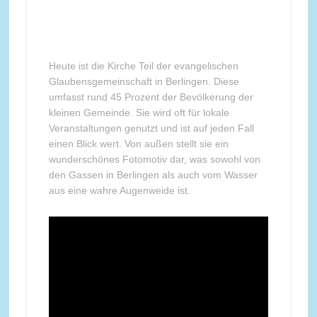
Heute ist die Kirche Teil der evangelischen
Glaubensgemeinschaft in Berlingen. Diese
umfasst rund 45 Prozent der Bevölkerung der
kleinen Gemeinde. Sie wird oft für lokale
Veranstaltungen genutzt und ist auf jeden Fall
einen Blick wert. Von außen stellt sie ein
wunderschönes Fotomotiv dar, was sowohl von
den Gassen in Berlingen als auch vom Wasser
aus eine wahre Augenweide ist.