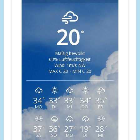
20
°
Mäßig bewölkt
63% Luftfeuchtigkeit
Wind: 1m/s NW
MAX C 20 • MIN C 20
34
33
33
34
35
°
°
°
°
°
MO
DI
MI
DO
FR
37
36
27
19
28
°
°
°
°
°
SA
SO
MO
DI
MI