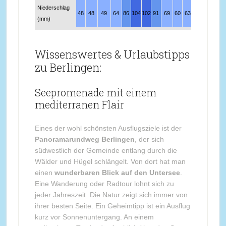
Niederschlag
48
48
49
64
86
104
102
91
69
60
63
61
(mm)
Wissenswertes & Urlaubstipps
zu Berlingen:
Seepromenade mit einem
mediterranen Flair
Eines der wohl schönsten Ausflugsziele ist der
Panoramarundweg Berlingen
, der sich
südwestlich der Gemeinde entlang durch die
Wälder und Hügel schlängelt. Von dort hat man
einen
wunderbaren Blick auf den Untersee
.
Eine Wanderung oder Radtour lohnt sich zu
jeder Jahreszeit. Die Natur zeigt sich immer von
ihrer besten Seite. Ein Geheimtipp ist ein Ausflug
kurz vor Sonnenuntergang. An einem