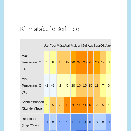
Klimatabelle Berlingen
Jan
Febr
März
April
Mai
Juni
Juli
Aug
Sept
Okt
Nov
Dez
Max.
Temperatur Ø
4
6
11
15
20
24
25
25
20
14
8
5
(°C)
Min.
Temperatur Ø
-1
-1
2
5
10
13
15
15
11
7
3
0
(°C)
Sonnenstunden
4
5
6
8
9
11
11
10
7
5
4
4
(Stunden/Tag)
Regentage
9
8
9
9
11
11
11
10
8
8
9
9
(Tage/Monat)