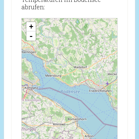
abrufen:
loading map - please wait...
+
-