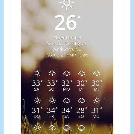
26
°
Klarer Himmel
52% Luftfeuchtigkeit
Wind: 2m/s NO
MAX C 26 • MIN C 26
33
33
32
30
30
°
°
°
°
°
SA
SO
MO
DI
MI
31
34
34
28
31
°
°
°
°
°
DO
FR
SA
SO
MO