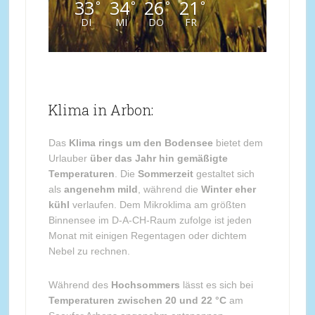
33
34
26
21
°
°
°
°
DI
MI
DO
FR
Klima in Arbon:
Das
Klima rings um den Bodensee
bietet dem
Urlauber
über das Jahr hin gemäßigte
Temperaturen
. Die
Sommerzeit
gestaltet sich
als
angenehm mild
, während die
Winter eher
kühl
verlaufen. Dem Mikroklima am größten
Binnensee im D-A-CH-Raum zufolge ist jeden
Monat mit einigen Regentagen oder dichtem
Nebel zu rechnen.
Während des
Hochsommers
lässt es sich bei
Temperaturen zwischen 20 und 22 °C
am