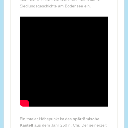
Siedlungsgeschichte am Bodensee ein.
Ein totaler Höhepunkt ist das
spätrömische
Kastell
aus dem Jahr 250 n. Chr. Der seinerzeit