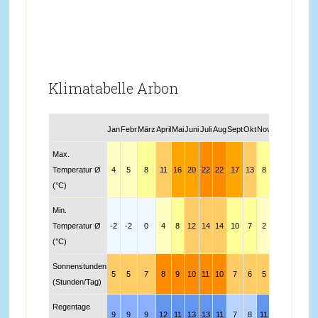
Klimatabelle Arbon
Jan
Febr
März
April
Mai
Juni
Juli
Aug
Sept
Okt
Nov
Dez
Max.
Temperatur Ø
4
5
8
11
16
20
22
22
17
13
8
5
(°C)
Min.
Temperatur Ø
-2
-2
0
4
8
12
14
14
10
7
2
-1
(°C)
Sonnenstunden
5
5
7
8
9
10
11
10
7
6
5
4
(Stunden/Tag)
Regentage
9
9
9
12
11
13
13
11
7
8
11
8