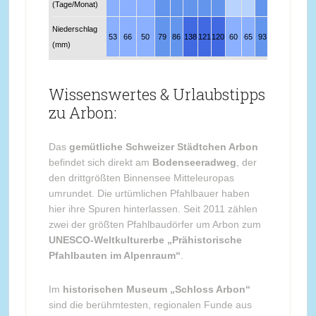
(Tage/Monat)
Niederschlag
53
66
50
79
86
138
121
120
60
65
93
57
(mm)
Wissenswertes & Urlaubstipps
zu Arbon:
Das
gemütliche Schweizer Städtchen Arbon
befindet sich direkt am
Bodenseeradweg
, der
den drittgrößten Binnensee Mitteleuropas
umrundet. Die urtümlichen Pfahlbauer haben
hier ihre Spuren hinterlassen. Seit 2011 zählen
zwei der größten Pfahlbaudörfer um Arbon zum
UNESCO-Weltkulturerbe „Prähistorische
Pfahlbauten im Alpenraum“
.
Im
historischen Museum „Schloss Arbon“
sind die berühmtesten, regionalen Funde aus