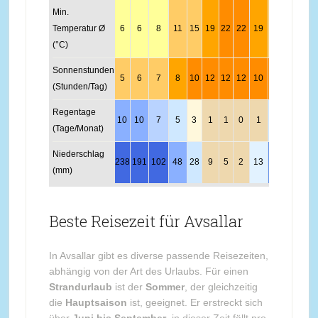
Min.
Temperatur Ø
6
6
8
11
15
19
22
22
19
15
11
8
(°C)
Sonnenstunden
5
6
7
8
10
12
12
12
10
8
6
5
(Stunden/Tag)
Regentage
10
10
7
5
3
1
1
0
1
4
6
10
(Tage/Monat)
Niederschlag
238
191
102
48
28
9
5
2
13
70
150
223
(mm)
Beste Reisezeit für Avsallar
In Avsallar gibt es diverse passende Reisezeiten,
abhängig von der Art des Urlaubs. Für einen
Strandurlaub
ist der
Sommer
, der gleichzeitig
die
Hauptsaison
ist, geeignet. Er erstreckt sich