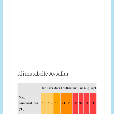
Klimatabelle Avsallar:
Jan
Febr
März
April
Mai
Juni
Juli
Aug
Sept
Okt
Nov
Dez
Max.
Temperatur Ø
15
15
18
21
25
30
34
34
31
26
21
17
(°C)