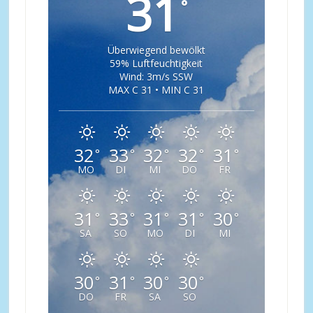
31
°
Überwiegend bewölkt
59% Luftfeuchtigkeit
Wind: 3m/s SSW
MAX C 31 • MIN C 31
32
33
32
32
31
°
°
°
°
°
MO
DI
MI
DO
FR
31
33
31
31
30
°
°
°
°
°
SA
SO
MO
DI
MI
30
31
30
30
°
°
°
°
DO
FR
SA
SO