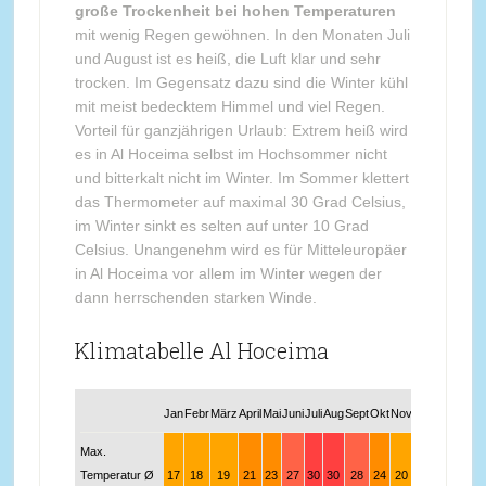
große Trockenheit bei hohen Temperaturen
mit wenig Regen gewöhnen. In den Monaten Juli
und August ist es heiß, die Luft klar und sehr
trocken. Im Gegensatz dazu sind die Winter kühl
mit meist bedecktem Himmel und viel Regen.
Vorteil für ganzjährigen Urlaub: Extrem heiß wird
es in Al Hoceima selbst im Hochsommer nicht
und bitterkalt nicht im Winter. Im Sommer klettert
das Thermometer auf maximal 30 Grad Celsius,
im Winter sinkt es selten auf unter 10 Grad
Celsius. Unangenehm wird es für Mitteleuropäer
in Al Hoceima vor allem im Winter wegen der
dann herrschenden starken Winde.
Klimatabelle Al Hoceima
Jan
Febr
März
April
Mai
Juni
Juli
Aug
Sept
Okt
Nov
Dez
Max.
Temperatur Ø
17
18
19
21
23
27
30
30
28
24
20
18