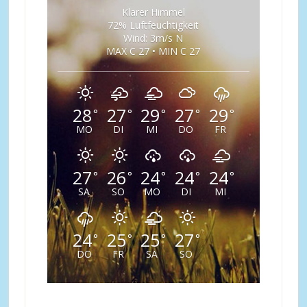
Klarer Himmel
72% Luftfeuchtigkeit
Wind: 3m/s N
MAX C 27 • MIN C 27
28
27
29
27
29
°
°
°
°
°
MO
DI
MI
DO
FR
27
26
24
24
24
°
°
°
°
°
SA
SO
MO
DI
MI
24
25
25
27
°
°
°
°
DO
FR
SA
SO