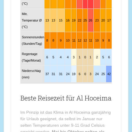
(°C)
Min.
Temperatur Ø
13
13
15
16
19
22
25
26
23
20
17
14
(°C)
Sonnenstunden
8
8
9
10
11
12
12
11
10
9
8
8
(Stunden/Tag)
Regentage
6
5
4
4
3
1
0
1
2
5
6
6
(Tage/Monat)
Niederschlag
37
31
31
24
19
6
0
3
24
25
42
34
(mm)
Beste Reisezeit für Al Hoceima
Im Prinzip ist das Klima in Al Hoceima ganzjährig
für Urlaub geeignet, da selbst im Januar nur
selten Temperaturen unter 9-11 Grad Celsius
erreicht werden.
Mai bis Oktober gelten als